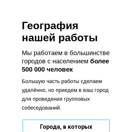
7 причин
обратиться к нам
География
нашей работы
1
Уникальный опыт в поиске
Мы работаем в большинстве
и
подборе ТОП персонала
городов с населением
более
500 000 человек
2
Большую часть работы сделаем
Подбираем действительно
удалённо, но приедем в ваш город
лучших сотрудников
для проведения групповых
собеседований.
3
Города, в которых
Гарантия до 12 месяцев