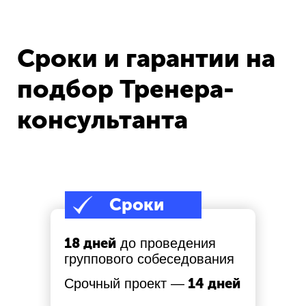
сотрудника
Сроки и гарантии на
4
подбор Тренера-
Быстрые результаты -
первые резюме уже на
консультанта
следующий день
5
Собственная база с
Сроки
платными и бесплатными
источниками
18 дней
до проведения
группового собеседования
6
14 дней
Срочный проект —
Ведем поиск по всей