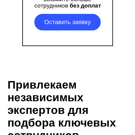
сотрудников
без доплат
Оставить заявку
Привлекаем
7 причин
независимых
обратиться к нам
экспертов для
подбора ключевых
1
Уникальный опыт в поиске