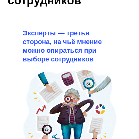
сотрудников
и
подборе ТОП персонала
Эксперты — третья
2
сторона, на чьё мнение
Подбираем действительно
Мы
можно опираться при
лучших сотрудников
рассчитаем
выборе сотрудников
стоимость
3
Гарантия до 12 месяцев
на подобранного
сотрудника
4
Быстрые результаты -