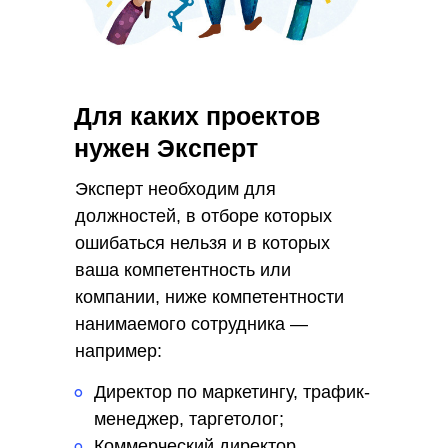
первые резюме уже на
следующий день
Для каких проектов
5
нужен Эксперт
Собственная база с
платными и бесплатными
Эксперт необходим для
источниками
должностей, в отборе которых
ошибаться нельзя и в которых
6
ваша компетентность или
компании, ниже компетентности
Ведем поиск по всей
России
нанимаемого сотрудника —
и находим ценные кадры
например:
Директор по маркетингу, трафик-
°
7
менеджер, таргетолог;
Коммерческий директор,