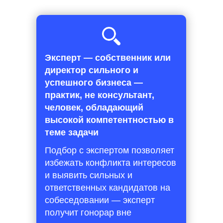
Эксперт — собственник или
директор сильного и
успешного бизнеса —
практик, не консультант,
человек, обладающий
высокой компетентностью в
теме задачи
Подбор с экспертом позволяет
избежать конфликта интересов
и выявить сильных и
ответственных кандидатов на
собеседовании — эксперт
получит гонорар вне