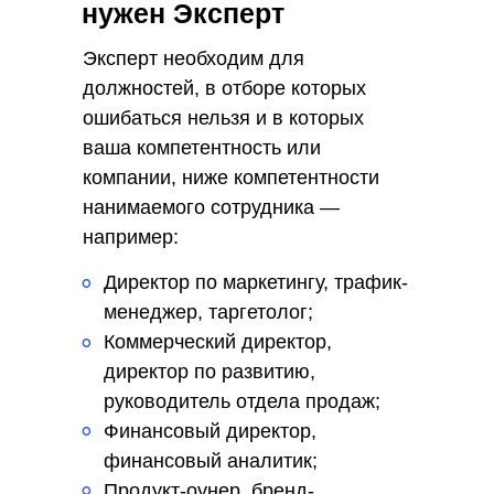
нужен Эксперт
Собственная база с
платными и бесплатными
Эксперт необходим для
источниками
должностей, в отборе которых
ошибаться нельзя и в которых
6
ваша компетентность или
компании, ниже компетентности
Ведем поиск по всей
России
нанимаемого сотрудника —
и находим ценные кадры
например:
Директор по маркетингу, трафик-
°
7
менеджер, таргетолог;
Коммерческий директор,
°
Многоступенчатый отбор
директор по развитию,
сотрудников
руководитель отдела продаж;
руководящего звена
Финансовый директор,
°
финансовый аналитик;
Продукт-оунер, бренд-