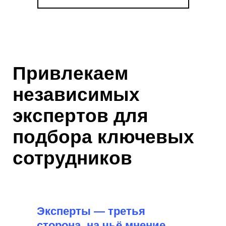
Привлекаем
7 причин
независимых
обратиться к нам
экспертов для
подбора ключевых
1
сотрудников
Уникальный опыт в поиске
и
подборе ТОП персонала
Эксперты — третья
2
сторона, на чьё мнение