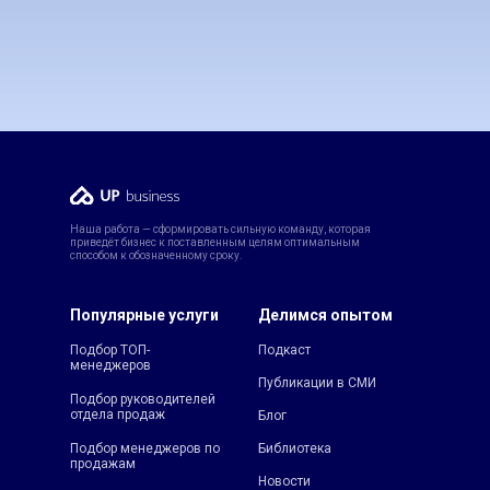
Наша работа — сформировать сильную команду, которая
приведёт бизнес к поставленным целям оптимальным
способом к обозначенному сроку.
Популярные услуги
Делимся опытом
Подбор ТОП-
Подкаст
менеджеров
Публикации в СМИ
Подбор руководителей
отдела продаж
Блог
Подбор менеджеров по
Библиотека
продажам
Новости