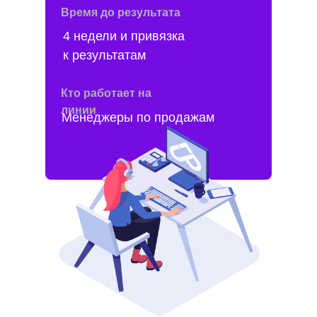
Время до результата
4 недели и привязка
к результатам
Кто работает на
•
Найм сотрудников
линии
Менеджеры по продажам
•
Обучение сотрудников
•
Менеджмент сотрудников, 1 руково
продаж на каждых 5-10 человек
•
ЗП + налоги
•
Оплата офиса и техники
•
Оплата телефонии, CRM, смс
Дополнительно
•
Ваше внимание и время на отбор л
менеджмент
•
Текучка нанятых сотрудников ~20-3