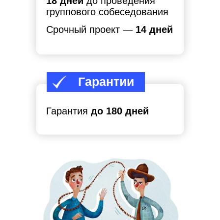
18 дней
до проведения
6
группового собеседования
Ведем поиск по всей
Срочный проект —
14 дней
России
и находим ценные кадры
7
Гарантии
Многоступенчатый отбор
Гарантия
до 180 дней
сотрудников
руководящего звена