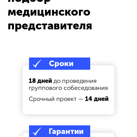
первые резюме уже на
медицинского
следующий день
представителя
5
Собственная база с
платными и бесплатными
источниками
Сроки
6
18 дней
до проведения
группового собеседования
Ведем поиск по всей
России
Срочный проект —
14 дней
и находим ценные кадры
7
Гарантии